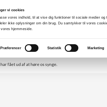
ger vi cookies
Forside
Arrangementer
Det siger andre
Udgivel
asse vores indhold, til at vise dig funktioner til sociale medier og t
 deler ikke oplysninger om din brug. Du samtykker til vores cooki
e vores hjemmeside.
Præferencer
Statistik
Marketing
har fået ud af at høre os synge.