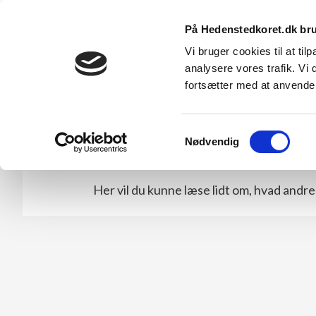
Hedenstedkoret
På Hedenstedkoret.dk bru
Vi bruger cookies til at tilp
gamle vækkelsessange og nyere lovsange
analysere vores trafik. Vi
fortsætter med at anvend
Samtykkevalg
Det siger andre
Nødvendig
Her vil du kunne læse lidt om, hvad andre 