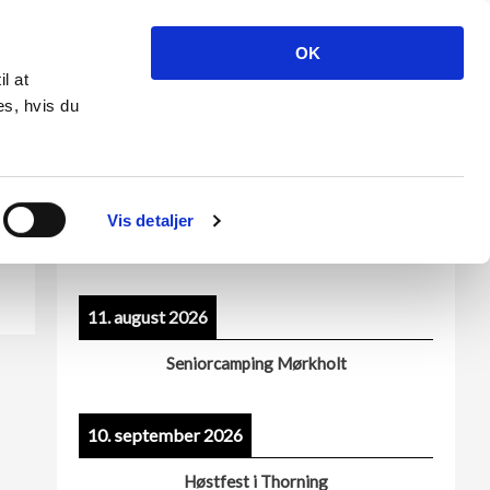
OK
ser
Billeder
Kontakt os
Kun for medlemmer
il at
es, hvis du
Vis detaljer
Kommende arrangementer
11. august 2026
Seniorcamping Mørkholt
10. september 2026
Høstfest i Thorning