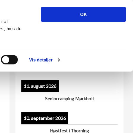
OK
ser
Billeder
Kontakt os
Kun for medlemmer
il at
es, hvis du
Vis detaljer
Kommende arrangementer
11. august 2026
Seniorcamping Mørkholt
10. september 2026
Høstfest i Thorning