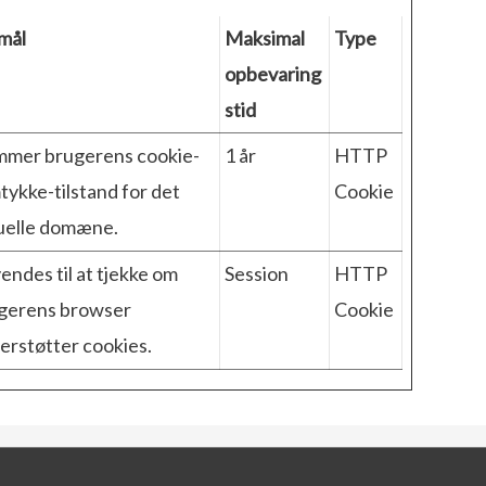
mål
Maksimal
Type
opbevaring
stid
mer brugerens cookie-
1 år
HTTP
tykke-tilstand for det
Cookie
uelle domæne.
endes til at tjekke om
Session
HTTP
gerens browser
Cookie
erstøtter cookies.