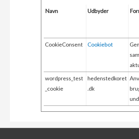
Navn
Udbyder
For
CookieConsent
Cookiebot
Gem
sam
akt
wordpress_test
hedenstedkoret
Anv
_cookie
.dk
bru
und